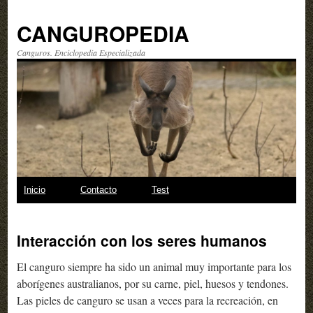
CANGUROPEDIA
Canguros. Enciclopedia Especializada
Saltar
Inicio
Contacto
Test
al
Interacción con los seres humanos
contenido
El canguro siempre ha sido un animal muy importante para los
aborígenes australianos, por su carne, piel, huesos y tendones.
Las pieles de canguro se usan a veces para la recreación, en