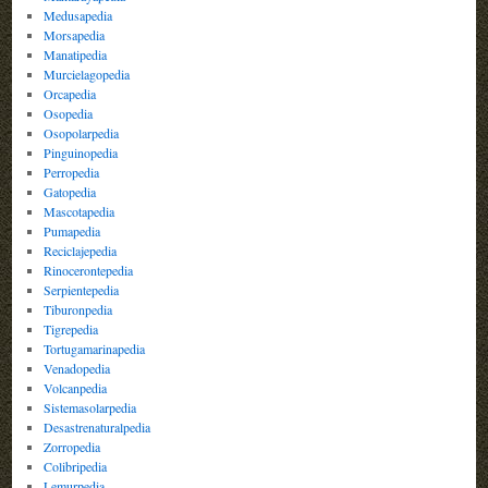
Medusapedia
Morsapedia
Manatipedia
Murcielagopedia
Orcapedia
Osopedia
Osopolarpedia
Pinguinopedia
Perropedia
Gatopedia
Mascotapedia
Pumapedia
Reciclajepedia
Rinocerontepedia
Serpientepedia
Tiburonpedia
Tigrepedia
Tortugamarinapedia
Venadopedia
Volcanpedia
Sistemasolarpedia
Desastrenaturalpedia
Zorropedia
Colibripedia
Lemurpedia