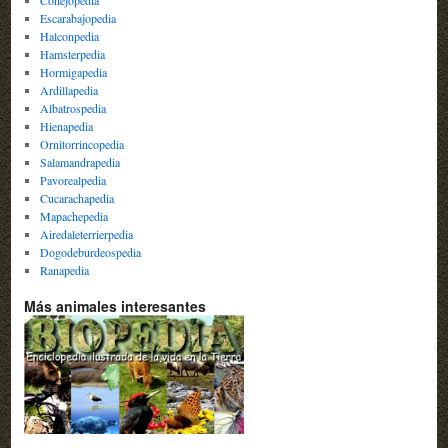
Conejopedia
Escarabajopedia
Halconpedia
Hamsterpedia
Hormigapedia
Ardillapedia
Albatrospedia
Hienapedia
Ornitorrincopedia
Salamandrapedia
Pavorealpedia
Cucarachapedia
Mapachepedia
Airedaleterrierpedia
Dogodeburdeospedia
Ranapedia
Más animales interesantes