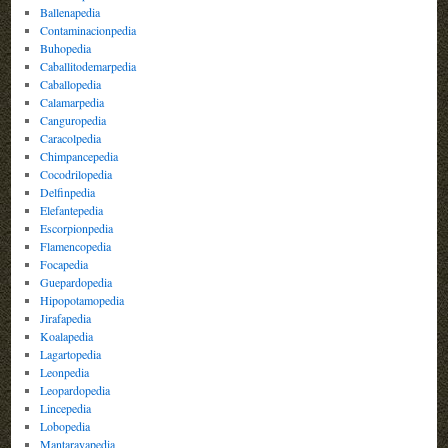
Ballenapedia
Contaminacionpedia
Buhopedia
Caballitodemarpedia
Caballopedia
Calamarpedia
Canguropedia
Caracolpedia
Chimpancepedia
Cocodrilopedia
Delfinpedia
Elefantepedia
Escorpionpedia
Flamencopedia
Focapedia
Guepardopedia
Hipopotamopedia
Jirafapedia
Koalapedia
Lagartopedia
Leonpedia
Leopardopedia
Lincepedia
Lobopedia
Mantarayapedia