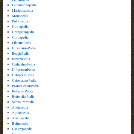
Leonmarinopedia
Mariposapedia
Monopedia
Pulpopedia
Nutriapedia
Orangutanpedia
Gorilapedia
LibelulaPedia
DinosaurioPedia
BeaglePedia
BoxersPedia
ChihuahuaPedia
DobermanPedia
GatopersaPedia
GatosiamesPedia
PastoralemanPedia
RetrieverPedia
RottweilerPedia
SchnauzerPedia
Abejapedia
Aguilapedia
Avispapedia
Buitrepedia
Cangrejopedia